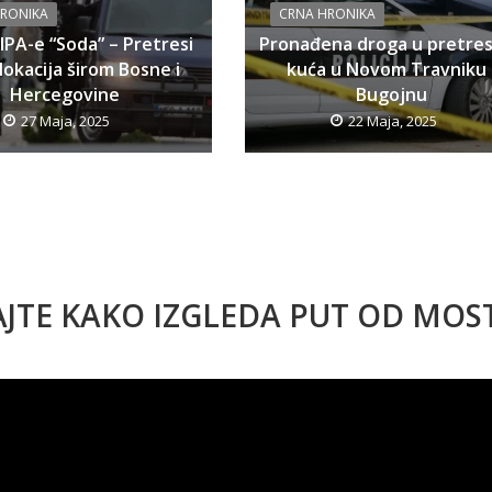
HRONIKA
CRNA HRONIKA
SIPA-e “Soda” – Pretresi
Pronađena droga u pretre
lokacija širom Bosne i
kuća u Novom Travniku 
Hercegovine
Bugojnu
27 Maja, 2025
22 Maja, 2025
AJTE KAKO IZGLEDA PUT OD MO