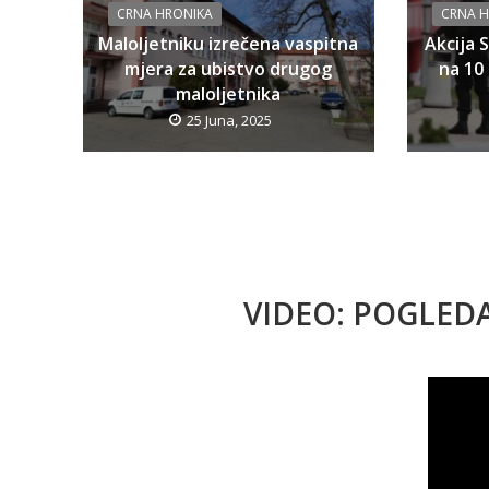
CRNA HRONIKA
CRNA 
Maloljetniku izrečena vaspitna
Akcija 
mjera za ubistvo drugog
na 10 
maloljetnika
25 Juna, 2025
VIDEO: POGLED