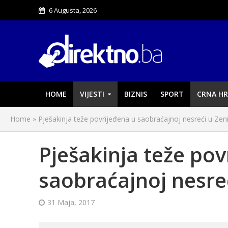
6 Augusta, 2026
HOME
VIJESTI
BIZNIS
SPORT
CRNA HR
Home
»
Pješakinja teže povrijeđena u saobraćajnoj nesreći u Zeni
Pješakinja teže pov
saobraćajnoj nesreć
31 Maja, 2017