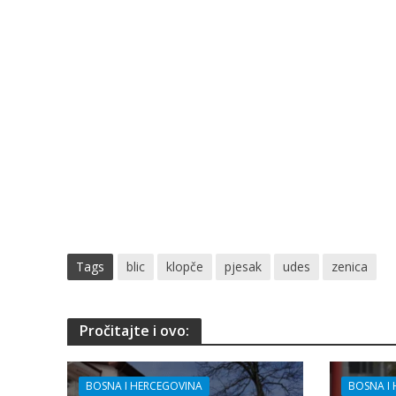
Tags
blic
klopče
pjesak
udes
zenica
Pročitajte i ovo:
BOSNA I HERCEGOVINA
BOSNA I