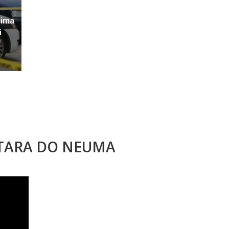
sima
i
STARA DO NEUMA