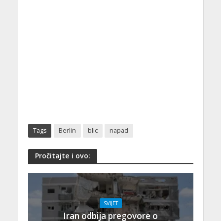
Tags
Berlin
blic
napad
Pročitajte i ovo:
SVIJET
Iran odbija pregovore o