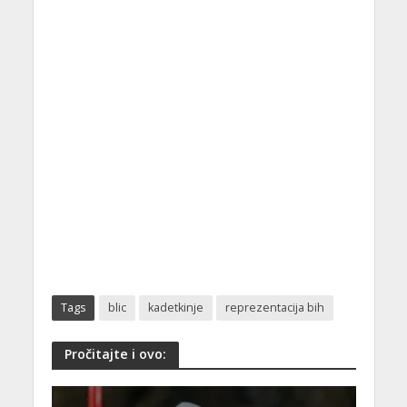
Tags
blic
kadetkinje
reprezentacija bih
Pročitajte i ovo: