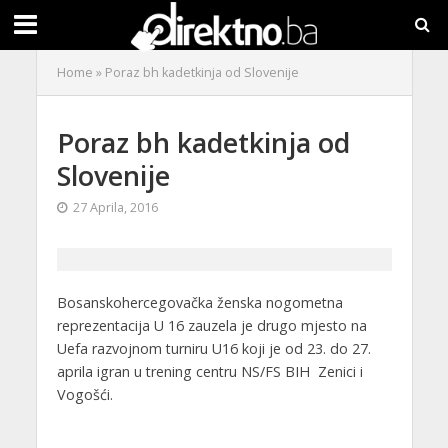
Home
»
Poraz bh kadetkinja od Slovenije
Poraz bh kadetkinja od
Slovenije
27 Aprila, 2016
Bosanskohercegovačka ženska nogometna
reprezentacija U 16 zauzela je drugo mjesto na
Uefa razvojnom turniru U16 koji je od 23. do 27.
aprila igran u trening centru NS/FS BIH Zenici i
Vogošći.