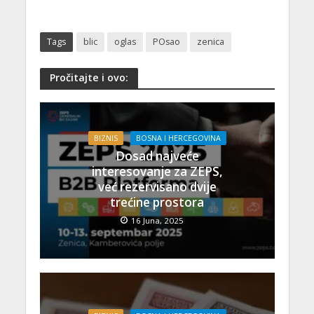
Tags
blic
oglas
POsao
zenica
Pročitajte i ovo:
BIZNIS
BOSNA I HERCEGOVINA
Dosad najveće
interesovanje za ZEPS,
već rezervisano dvije
trećine prostora
16 Juna, 2025