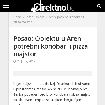
Home
»
Posao: Objektu u Areni potrebni konobari i
pizza majstor
Posao: Objektu u Areni
potrebni konobari i pizza
majstor
20 Juna, 2017
Ugostiteljskom objektu koji će uskoro biti otvoren
u prostorima Gradske Arene “Husejin Smajlović”
Zenica potreban veći broj konobara i pizza majstor
sa iskustvom. Prijave sa kratkom biografijom