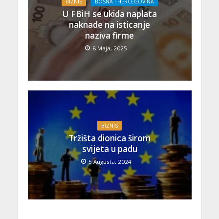
BIZNIS
BOSNA I HERCEGOVINA
U FBiH se ukida naplata
naknade na isticanje
naziva firme
8 Maja, 2025
BIZNIS
Tržišta dionica širom
svijeta u padu
5 Augusta, 2024