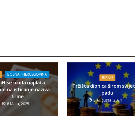
BOSNA I HERCEGOVINA
BIZNIS
BiH se ukida naplata
Tržišta dionica širom svije
e na isticanje naziva
padu
firme
5 Augusta, 2024
8 Maja, 2025