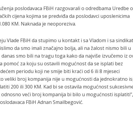
druženja poslodavaca FBiH razgovarali o odredbama Uredbe o
ačkih cijena kojima se predviđa da poslodavci uposlenicima
1.080 KM. Naknada je neoporeziva.
eju Vlade FBiH da stupimo u kontakt i sa Vladom i sa sindik
imo da smo imali značajno bolja, ali na žalost nismo bili u
ad, danas smo bili na tragu toga kako da najviše izvučemo iz 
a pomoć za koju su ostavili mogućnost da se isplati bez
ećem periodu koji ne smije biti kraći od 6 ili 8 mjeseci
o veliki broj kompanija nije u mogućnosti da jednokratno is
latiti 200 ili 300 KM. Kad bi se ostavila mogućnost sukcesivn
, odnosno veći broj kompanija bi bilo u mogućnosti isplatiti”
 poslodavaca FBiH Adnan Smailbegović.