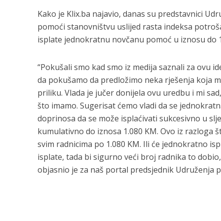
Kako je Klix.ba najavio, danas su predstavnici U
pomoći stanovništvu uslijed rasta indeksa potroš
isplate jednokratnu novčanu pomoć u iznosu do 
“Pokušali smo kad smo iz medija saznali za ovu id
da pokušamo da predložimo neka rješenja koja misl
priliku. Vlada je jučer donijela ovu uredbu i mi s
što imamo. Sugerisat ćemo vladi da se jednokratn
doprinosa da se može isplaćivati sukcesivno u sljed
kumulativno do iznosa 1.080 KM. Ovo iz razloga št
svim radnicima po 1.080 KM. Ili će jednokratno isp
isplate, tada bi sigurno veći broj radnika to dobio
objasnio je za naš portal predsjednik Udruženja