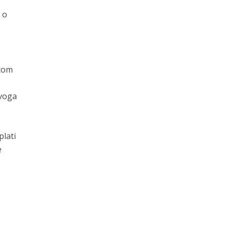
 o
atom
ovoga
plati
e
,