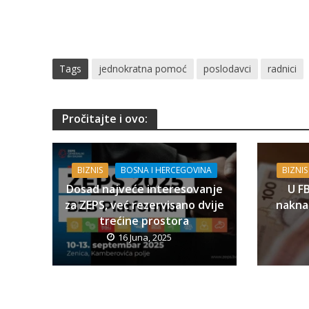
Tags
jednokratna pomoć
poslodavci
radnici
Pročitajte i ovo:
BIZNIS
BOSNA I HERCEGOVINA
BIZNIS
Dosad najveće interesovanje
U F
za ZEPS, već rezervisano dvije
naknad
trećine prostora
16 Juna, 2025