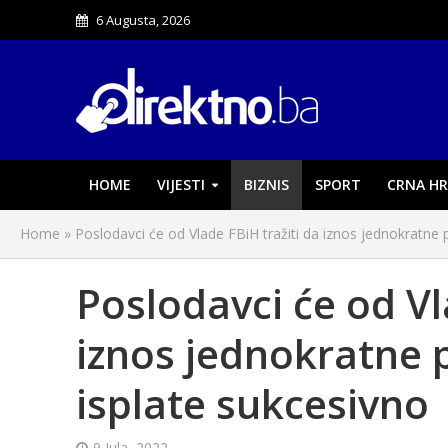
6 Augusta, 2026
HOME
VIJESTI
BIZNIS
SPORT
CRNA HR
Home
»
Poslodavci će od Vlade FBiH tražiti da iznos jednokratne
Poslodavci će od Vl
iznos jednokratne 
isplate sukcesivno
9 Jula, 2022