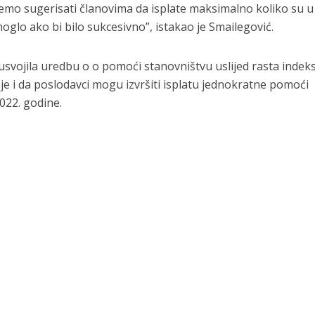
emo sugerisati članovima da isplate maksimalno koliko su u
moglo ako bi bilo sukcesivno”, istakao je Smailegović.
 usvojila uredbu o o pomoći stanovništvu uslijed rasta indek
 i da poslodavci mogu izvršiti isplatu jednokratne pomoći
022. godine.