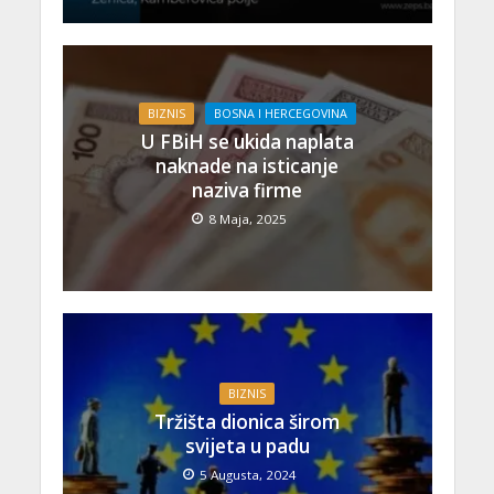
BIZNIS
BOSNA I HERCEGOVINA
U FBiH se ukida naplata
naknade na isticanje
naziva firme
8 Maja, 2025
BIZNIS
Tržišta dionica širom
svijeta u padu
5 Augusta, 2024