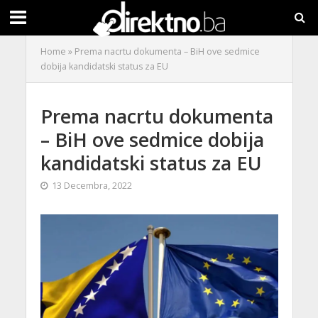
Home
»
Prema nacrtu dokumenta – BiH ove sedmice
dobija kandidatski status za EU
Prema nacrtu dokumenta
– BiH ove sedmice dobija
kandidatski status za EU
13 Decembra, 2022