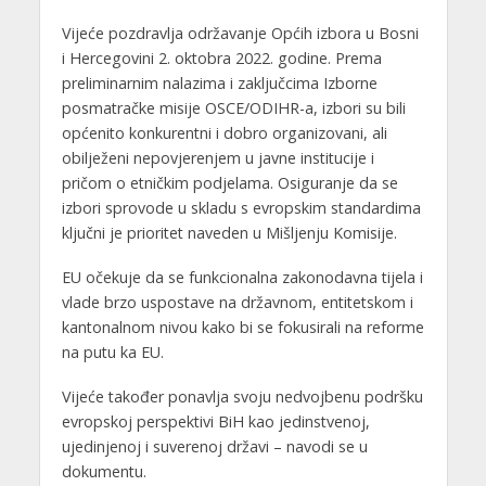
Vijeće pozdravlja održavanje Općih izbora u Bosni
i Hercegovini 2. oktobra 2022. godine. Prema
preliminarnim nalazima i zaključcima Izborne
posmatračke misije OSCE/ODIHR-a, izbori su bili
općenito konkurentni i dobro organizovani, ali
obilježeni nepovjerenjem u javne institucije i
pričom o etničkim podjelama. Osiguranje da se
izbori sprovode u skladu s evropskim standardima
ključni je prioritet naveden u Mišljenju Komisije.
EU očekuje da se funkcionalna zakonodavna tijela i
vlade brzo uspostave na državnom, entitetskom i
kantonalnom nivou kako bi se fokusirali na reforme
na putu ka EU.
Vijeće također ponavlja svoju nedvojbenu podršku
evropskoj perspektivi BiH kao jedinstvenoj,
ujedinjenoj i suverenoj državi – navodi se u
dokumentu.