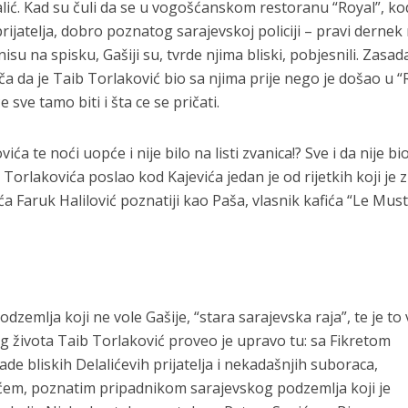
alić. Kad su čuli da se u vogošćanskom restoranu “Royal”, ko
prijatelja, dobro poznatog sarajevskoj policiji – pravi dernek
isu na spisku, Gašiji su, tvrde njima bliski, pobjesnili. Zasad
ča da je Taib Torlaković bio sa njima prije nego je došao u “
e sve tamo biti i šta ce se pričati.
a te noći uopće i nije bilo na listi zvanica!? Sve i da nije bi
 Torlakovića poslao kod Kajevića jedan je od rijetkih koji je 
ića Faruk Halilović poznatiji kao Paša, vlasnik kafića “Le Mus
zemlja koji ne vole Gašije, “stara sarajevska raja”, te je to
g života Taib Torlaković proveo je upravo tu: sa Fikretom
e bliskih Delalićevih prijatelja i nekadašnjih suboraca,
ićem, poznatim pripadnikom sarajevskog podzemlja koji je