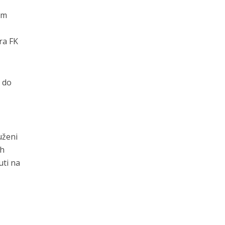
om
ra FK
a do
uženi
ih
uti na