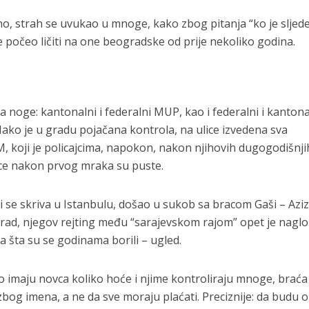
o, strah se uvukao u mnoge, kako zbog pitanja “ko je sljede
e počeo ličiti na one beogradske od prije nekoliko godina.
noge: kantonalni i federalni MUP, kao i federalni i kantona
Iako je u gradu pojačana kontrola, na ulice izvedena sva
UPM, koji je policajcima, napokon, nakon njihovih dugogodišnji
lice nakon prvog mraka su puste.
ji se skriva u Istanbulu, došao u sukob sa bracom Gaši – Azi
grad, njegov rejting među “sarajevskom rajom” opet je naglo
a šta su se godinama borili – ugled.
ko imaju novca koliko hoće i njime kontroliraju mnoge, braća
ge zbog imena, a ne da sve moraju plaćati. Preciznije: da budu 