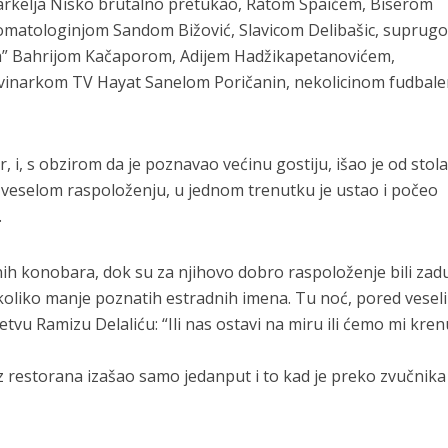
Karkelja Nisko brutalno pretukao, Ratom Spaićem, Biserom
stomatologinjom Sandom Bižović, Slavicom Delibašic, suprug
ua” Bahrijom Kačaporom, Adijem Hadžikapetanovićem,
ovinarkom TV Hayat Sanelom Poričanin, nekolicinom fudbale
 i, s obzirom da je poznavao većinu gostiju, išao je od stol
 U veselom raspoloženju, u jednom trenutku je ustao i počeo
…
nih konobara, dok su za njihovo dobro raspoloženje bili zad
nekoliko manje poznatih estradnih imena. Tu noć, pored vesel
etvu Ramizu Delaliću: “Ili nas ostavi na miru ili ćemo mi kren
 iz restorana izašao samo jedanput i to kad je preko zvučnika