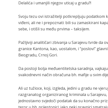
Delalića i umanjili njegov uticaj u gradu?!
Svoju tezu ovi istražitelji potkrepljuju podatkom 
viđeni, ali ne i prepoznati: bili su zamaskirani ka
sebe, i otišli su među prvima – taksijem.
Pažljiviji analitičari zbivanja u Sarajevu tvrde da 
granice Kantona, kao, uostalom, i “poslovi” glavni
Beogradu, Crnoj Gori.
Da postoji bolja međuentitetska saradnja, vajkaju
svakodnevni način obračuna bh. mafije u svim dije
Ali uz tužioce, koji, izgleda, jedini u gradu ne vje
razgranatog organiziranog kriminala u Sarajevu, teš
jednostavno svjedoči podatak da su konačno priz
teror u bh. prijestonici: iako neki pravnici smatra