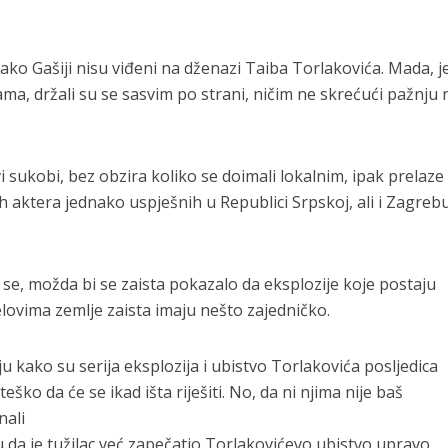
kako Gašiji nisu viđeni na dženazi Taiba Torlakovića. Mada, j
pama, držali su se sasvim po strani, ničim ne skrećući pažnju 
ovi sukobi, bez obzira koliko se doimali lokalnim, ipak prelaze
h aktera jednako uspješnih u Republici Srpskoj, ali i Zagrebu
 se, možda bi se zaista pokazalo da eksplozije koje postaju
lovima zemlje zaista imaju nešto zajedničko.
ruju kako su serija eksplozija i ubistvo Torlakovića posljedica
ko da će se ikad išta riješiti. No, da ni njima nije baš
nali
ju da je tužilac već zapečatio Torlakovićevo ubistvo upravo