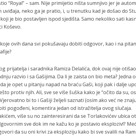
tio “Royal” – sam. Nije primijetio ništa sumnjivo jer je autom
viđaja, neko ga je pratio, i, u trenutku kad je došao do St
koji je bio postavljen ispod sjedišta. Samo nekoliko sati kasn
ci Koševo.
a koje ovih dana svi pokušavaju dobiti odgovor, kao i na pitan
fije?
 prijatelja i saradnika Ramiza Delalića, dok ovaj nije otišao
adnju razvio i sa Gašijima. Da li je zaista on bio meta? Jedna 
ste da je opet u pitanju napad na braću Gaši, koji pak i dalje u
to protiv njih. Ali, sve se više šuška kako je “očito da su, o
erovatno bi to i Gašiji željeli saznati (osim ako već ne znaju)
iti pogođeni, komentira jedan od istražitelja ovog slučaja.
kićem, više su no zainteresirani da se Torlakovićev ubica otk
odgovornim sve dok im ne kažu ko je postavio eksploziv!? Me
vori da su oni krivi za eksploziju kako bi sve svalili na Ram