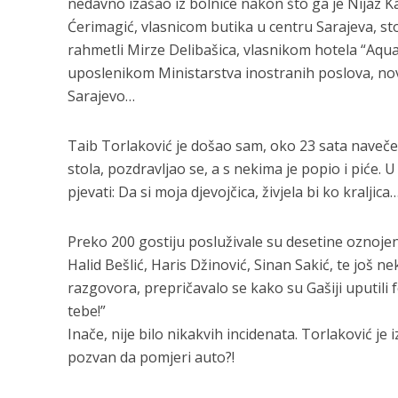
nedavno izašao iz bolnice nakon što ga je Nijaz 
Ćerimagić, vlasnicom butika u centru Sarajeva, 
rahmetli Mirze Delibašica, vlasnikom hotela “Aq
uposlenikom Ministarstva inostranih poslova, n
Sarajevo…
Taib Torlaković je došao sam, oko 23 sata navečer,
stola, pozdravljao se, a s nekima je popio i piće.
pjevati: Da si moja djevojčica, živjela bi ko kraljica
Preko 200 gostiju posluživale su desetine oznoje
Halid Bešlić, Haris Džinović, Sinan Sakić, te još 
razgovora, prepričavalo se kako su Gašiji uputili f
tebe!”
Inače, nije bilo nikakvih incidenata. Torlaković je
pozvan da pomjeri auto?!