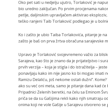
Oko pet sati u nedjelju ujutro, Torlaković je napus
bio uredno zaključan. Po prvim procjenama nakon u
petlje, daljinskim upravljačem aktivirao eksploziv, 
teško ranjeni Taib Torlaković podlegao je u bolni
Ko i zašto je ubio Taiba Torlakovića, pitanje je n
zašto je baš on prva žrtva obračuna sarajevske ma
Upravo je Torlaković svojevremeno važio za bliskog
Sarajeva, kao što je znano da je prijateljstvo i sur
prvih verzija – koja je stigla i do istražitelja – je
ponavljaju kako im nije jasno ko bi mogao imati neš
Ramizu Delaliću, još nekome ostali dužni”. Kome? Vj
ako su već oni meta, samo je pitanje dana kad će b
Pripadnici Zelenih beretki, na čelu sa Eminom Švra
priča se da su Gašijima rekli kako njih smatraju 
onima koji ne vole Gašije u Sarajevu otvoreno se go