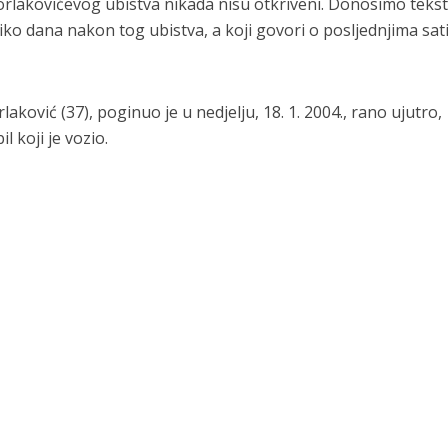
Torlakovićevog ubistva nikada nisu otkriveni. Donosimo tekst
ko dana nakon tog ubistva, a koji govori o posljednjima sa
ković (37), poginuo je u nedjelju, 18. 1. 2004., rano ujutro,
koji je vozio.