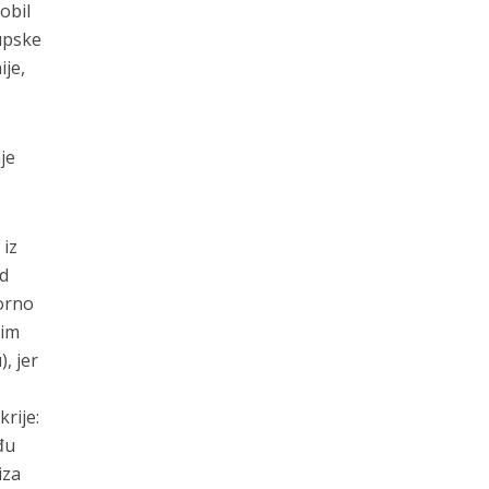
obil
upske
ije,
je
 iz
od
porno
sim
, jer
rije:
đu
iza