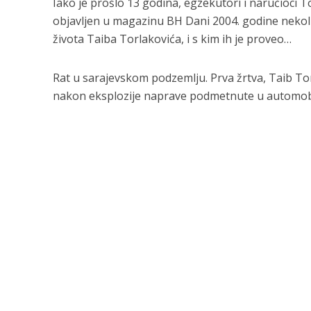
Iako je prošlo 13 godina, egzekutori i naručioci 
objavljen u magazinu BH Dani 2004. godine nekoli
života Taiba Torlakovića, i s kim ih je proveo…
Rat u sarajevskom podzemlju. Prva žrtva, Taib Torla
nakon eksplozije naprave podmetnute u automobil 