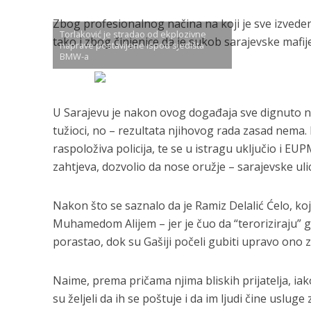
Zbog profesionalnog načina na koji je sve izveden
Torlaković je stradao od ekplozivne
tako i zbog činjenice da je sukob sarajevske mafij
naprave postavljene ispod sjedišta
BMW-a
U Sarajevu je nakon ovog događaja sve dignuto na 
tužioci, no – rezultata njihovog rada zasad nema. 
raspoloživa policija, te se u istragu uključio i E
zahtjeva, dozvolio da nose oružje – sarajevske u
Nakon što se saznalo da je Ramiz Delalić Ćelo, ko
Muhamedom Alijem – jer je čuo da “teroriziraju” 
porastao, dok su Gašiji počeli gubiti upravo ono z
Naime, prema pričama njima bliskih prijatelja, ia
su željeli da ih se poštuje i da im ljudi čine uslu