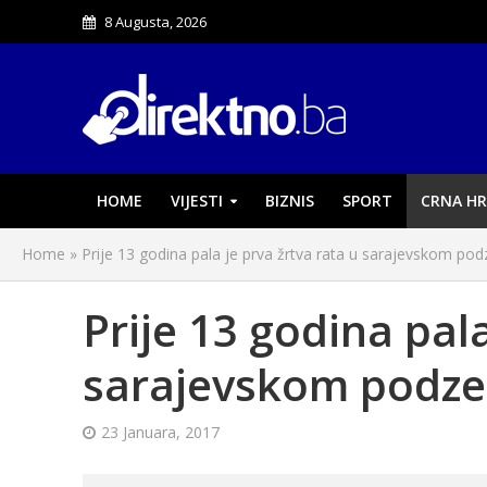
8 Augusta, 2026
HOME
VIJESTI
BIZNIS
SPORT
CRNA HR
Home
»
Prije 13 godina pala je prva žrtva rata u sarajevskom po
Prije 13 godina pala
sarajevskom podze
23 Januara, 2017