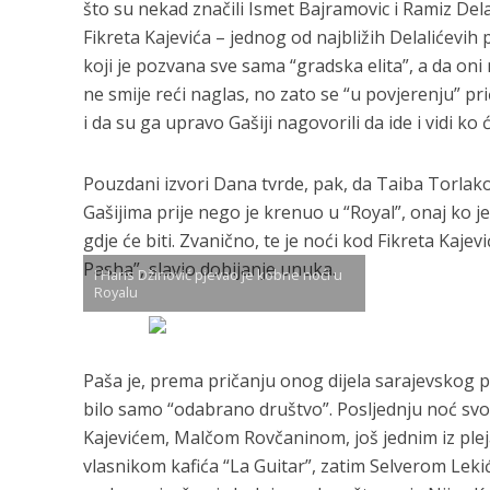
što su nekad značili Ismet Bajramovic i Ramiz Del
Fikreta Kajevića – jednog od najbližih Delalićevih 
koji je pozvana sve sama “gradska elita”, a da oni n
ne smije reći naglas, no zato se “u povjerenju” pri
i da su ga upravo Gašiji nagovorili da ide i vidi ko ć
Pouzdani izvori Dana tvrde, pak, da Taiba Torlaković
Gašijima prije nego je krenuo u “Royal”, onaj ko je
gdje će biti. Zvanično, te je noći kod Fikreta Kajev
Pasha”, slavio dobijanje unuka.
I Haris Džinović pjevao je kobne noći u
Royalu
Paša je, prema pričanju onog dijela sarajevskog pod
bilo samo “odabrano društvo”. Posljednju noć svo
Kajevićem, Malčom Rovčaninom, još jednim iz plejad
vlasnikom kafića “La Guitar”, zatim Selverom Lek