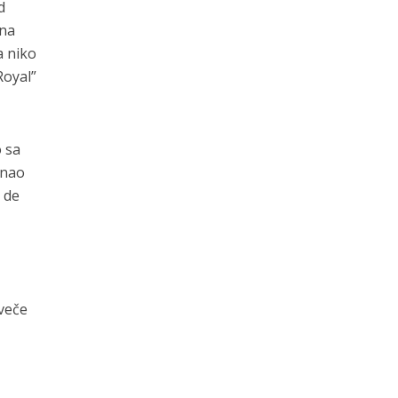
d
 na
a niko
Royal”
o sa
znao
t de
 veče