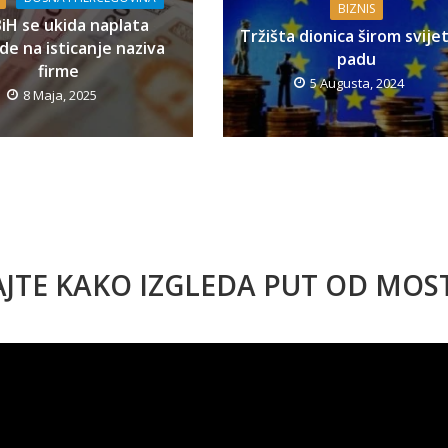
BIZNIS
BiH se ukida naplata
Tržišta dionica širom svije
e na isticanje naziva
padu
firme
5 Augusta, 2024
8 Maja, 2025
AJTE KAKO IZGLEDA PUT OD MO