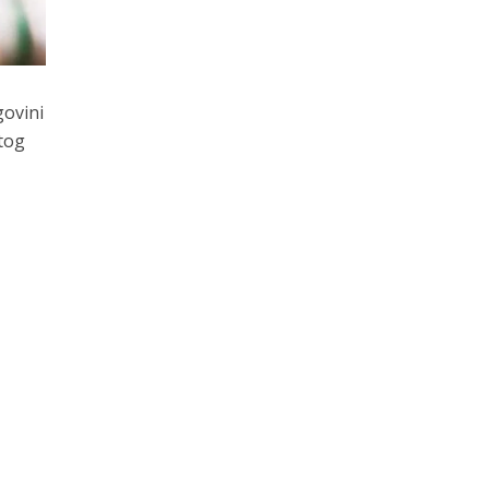
govini
tog