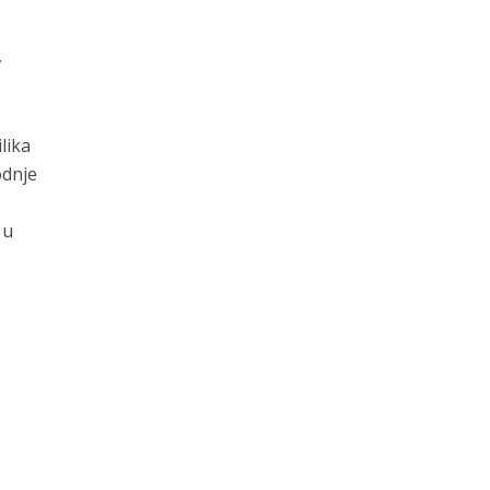
,
lika
odnje
 u