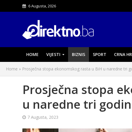
6 Augusta, 2026
HOME
VIJESTI
BIZNIS
SPORT
CRNA HR
Home
»
Prosječna stopa ekonomskog rasta u BiH u naredne tri go
Prosječna stopa e
u naredne tri godin
7 Augusta, 2023