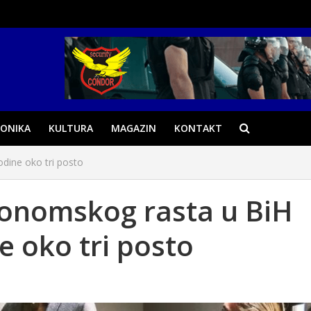
ONIKA
KULTURA
MAGAZIN
KONTAKT
dine oko tri posto
konomskog rasta u BiH
e oko tri posto