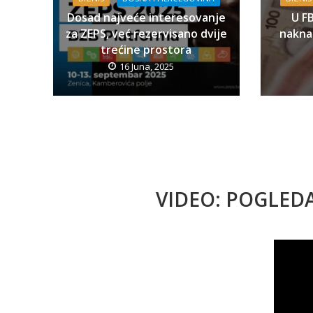
Dosad najveće interesovanje
U F
za ZEPS, već rezervisano dvije
naknad
trećine prostora
16 Juna, 2025
VIDEO: POGLED