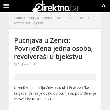
Home
»
Pucnjava u Zenici: Povrijeđena jedna osoba,
revolveraši u bjekstvu
Pucnjava u Zenici:
Povrijeđena jedna osoba,
revolveraši u bjekstvu
18 Juna, 2017
U zeničkom naselju Crkvice, u ulici Prve zeničke
brigade, danas je došlo do pucnjave, potvrđeno je
za Avaz.ba iz MUP-a ZDK.