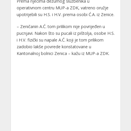
Prema riječima dežurnog službenika u
operativnom centru MUP-a ZDK, vatreno oružje
upotrijebili su H.S. i H.V. prema osobi Ć.A. iz Zenice.
– Zeničanin A.Ć. tom prilikom nije povrijeđen u
pucnjavi. Nakon što su pucali iz pištolja, osobe H.S.
i H.V. fizički su napale A.Ć. koji je tom prilikom
zadobio lakše povrede konstatovane u
Kantonalnoj bolnici Zenica – kažu iz MUP-a ZDK.