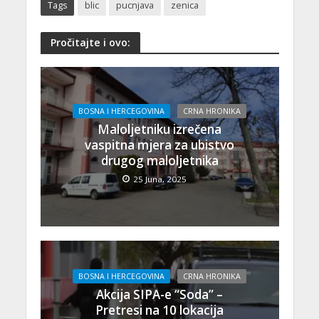
Tags
blic
pucnjava
zenica
Pročitajte i ovo:
BOSNA I HERCEGOVINA
CRNA HRONIKA
Maloljetniku izrečena
vaspitna mjera za ubistvo
drugog maloljetnika
25 Juna, 2025
BOSNA I HERCEGOVINA
CRNA HRONIKA
Akcija SIPA-e “Soda” –
Pretresi na 10 lokacija