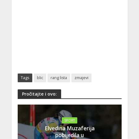
Tags
blic
rang lista
zmajevi
Pročitajte i ovo:
SPORT
Elvedina Muzaferija
pobijedila u