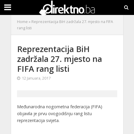
Home
»
Reprezentacija BiH zadržala 27. mjesto na FIFA
rang listi
Reprezentacija BiH
zadržala 27. mjesto na
FIFA rang listi
12 Januara, 2017
Međunarodna nogometna federacija (FIFA)
objavila je prvu ovogodišnju rang listu
reprezentacija svijeta.