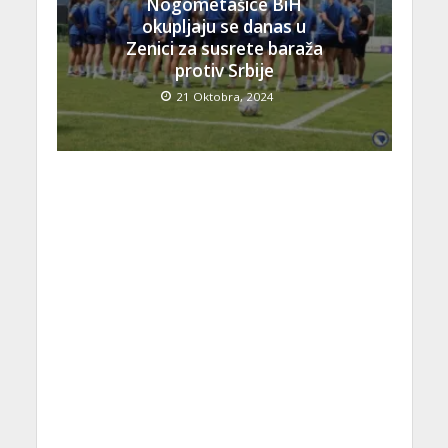
Nogometašice BiH
okupljaju se danas u
Zenici za susrete baraža
protiv Srbije
21 Oktobra, 2024