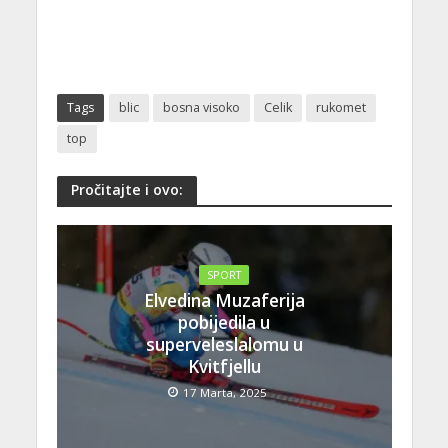
Tags
blic
bosna visoko
Celik
rukomet
top
Pročitajte i ovo:
SPORT
Elvedina Muzaferija
pobijedila u
superveleslalomu u
Kvitfjellu
17 Marta, 2025