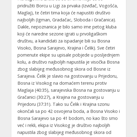
pridružiti Borcu u Ligi za prvaka (Izviđač, Vogošća,
Maglaj), te četiri tima koja će napustiti društvo
najboljih (Igman, Gradačac, Sloboda i Gračanica).
Dakle, nepoznanica je bilo samo ime petog kluba
koji će naredne sezone igrati u prvoligaškom
društvu, a kandidati za ispadanje bili su Bosna
Visoko, Bosna Sarajevo, Krajina i Čelik). Sve četiri
pomenute ekipe su upisale pobjede u posljednjem
kolu, a društvo najboljih napustila je visočka Bosna
zbog slabijeg međusobnog skora od Bosne iz
Sarajeva. Čelik je slavio na gostovanju u Prijedoru,
Bosna iz Visokog na domaćem terenu protiv
Maglaja (40:35), sarajevska Bosna na gostovanju u
Gračanici (30:27), a Krajina na gostovanju u
Prijedoru (37:31). Tako su Čelik i Krajina szonu
okončali sa po 42 osvojena boda, a Bosna Visoko i
Bosna Sarajevo sa po 41 bodom, no kao što smo
već i rekli, ekipa iz Visokog je društvo najboljih
napustila zbog slabijeg međusobnog skora od