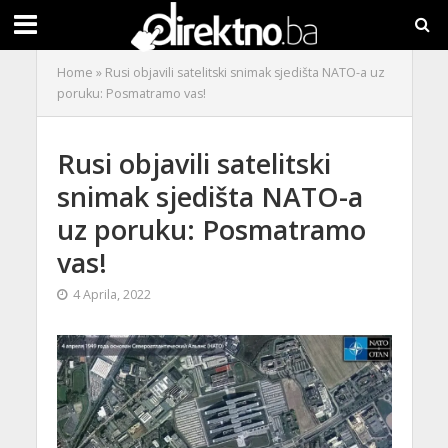
Home
»
Rusi objavili satelitski snimak sjedišta NATO-a uz
poruku: Posmatramo vas!
Rusi objavili satelitski
snimak sjedišta NATO-a
uz poruku: Posmatramo
vas!
4 Aprila, 2022