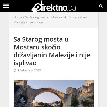
Home
»
Sa Starog mosta u Mostaru skočio državljanin
Malezije i nije isplivao
Sa Starog mosta u
Mostaru skočio
državljanin Malezije i nije
isplivao
1 Februara, 2023