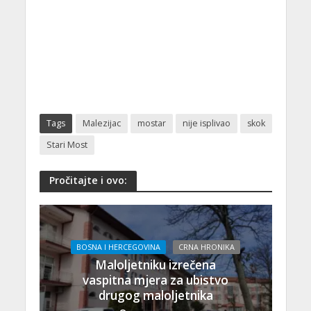
Tags
Malezijac
mostar
nije isplivao
skok
Stari Most
Pročitajte i ovo:
BOSNA I HERCEGOVINA
CRNA HRONIKA
Maloljetniku izrečena
vaspitna mjera za ubistvo
drugog maloljetnika