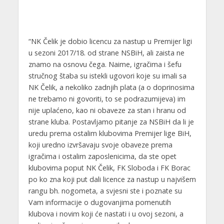
“NK Čelik je dobio licencu za nastup u Premijer ligi
u sezoni 2017/18. od strane NSBiH, ali zaista ne
znamo na osnovu čega. Naime, igračima i šefu
stručnog štaba su istekli ugovori koje su imali sa
NK Čelik, a nekoliko zadnjih plata (a o doprinosima
ne trebamo ni govoriti, to se podrazumijeva) im
nije uplaćeno, kao ni obaveze za stan i hranu od
strane kluba. Postavljamo pitanje za NSBiH da li je
uredu prema ostalim klubovima Premijer lige BiH,
koji uredno izvršavaju svoje obaveze prema
igračima i ostalim zaposlenicima, da ste opet
klubovima poput NK Čelik, FK Sloboda i FK Borac
po ko zna koji put dali licence za nastup u najvišem
rangu bh. nogometa, a svjesni ste i poznate su
Vam informacije o dugovanjima pomenutih
klubova i novim koji će nastati i u ovoj sezoni, a