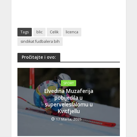
Tags
blic
Celik
licenca
sindikat fudbalera bih
Pročitajte i ovo:
SPORT
Elvedina Muzaferija
pobijedila u
superveleslalomu u
Kvitfjellu
17 Marta, 2025