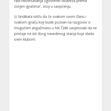
radi neizvršavanja ugovornih obaveza prema
svojim igračima”, stoji u saopćenju.
Iz Sindikata ističu da će svakom svom članu i
svakom igraču koji bude pozvan na razgovor o
mogućem angažmanu u NK Čelik savjetovati da ne
pristaje na isti zbog navedenog stanja koje vlada
ovim klubom.