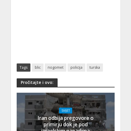
Tags
blic
nogomet
policija
turska
Pročitajte i ovo:
SVIJET
Iran odbija pregovore o
primirju dok je pod
izraelskim napadima