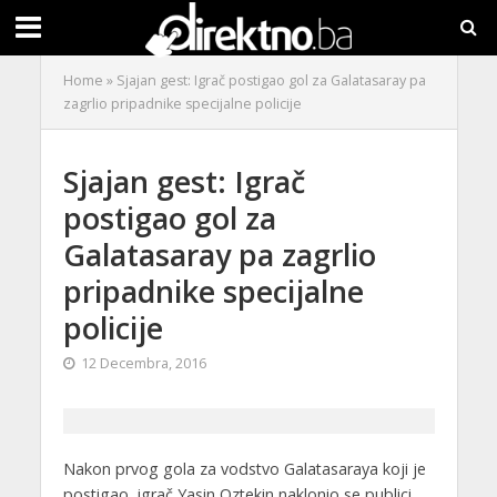
Home
»
Sjajan gest: Igrač postigao gol za Galatasaray pa
zagrlio pripadnike specijalne policije
Sjajan gest: Igrač
postigao gol za
Galatasaray pa zagrlio
pripadnike specijalne
policije
12 Decembra, 2016
Nakon prvog gola za vodstvo Galatasaraya koji je
postigao, igrač Yasin Oztekin naklonio se publici