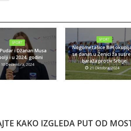
SPORT
SPORT
Nogometašice BiH okuplj
 Pudar i Džanan Musa
se danas u Zenici za susr
olji i u 2024. godini
baraža protiv Srbije
10 Decembra, 2024
21 Oktobra, 2024
AJTE KAKO IZGLEDA PUT OD MO