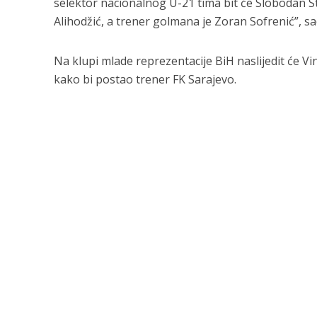
selektor nacionalnog U-21 tima bit će Slobodan St
Alihodžić, a trener golmana je Zoran Sofrenić”, sa
Na klupi mlade reprezentacije BiH naslijedit će Vi
kako bi postao trener FK Sarajevo.