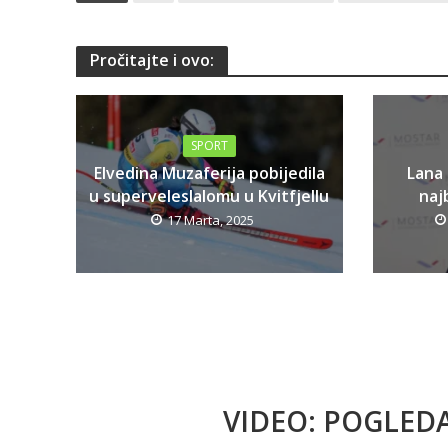
Pročitajte i ovo:
SPORT
Elvedina Muzaferija pobijedila
Lana
u superveleslalomu u Kvitfjellu
najb
17 Marta, 2025
VIDEO: POGLED