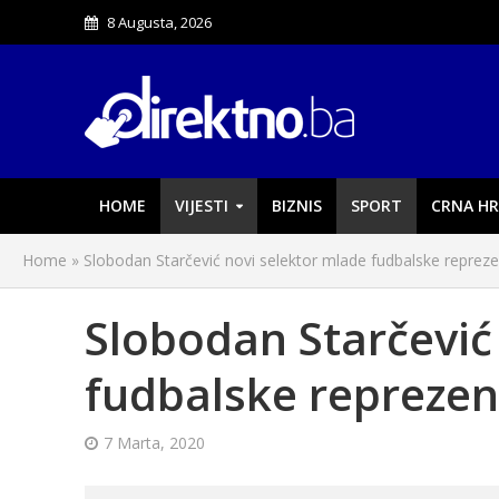
8 Augusta, 2026
HOME
VIJESTI
BIZNIS
SPORT
CRNA HR
Home
»
Slobodan Starčević novi selektor mlade fudbalske repreze
Slobodan Starčević
fudbalske reprezen
7 Marta, 2020