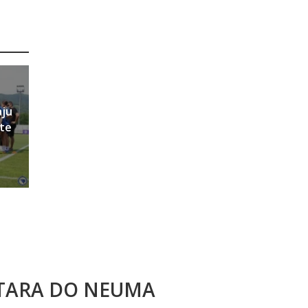
aju
ete
STARA DO NEUMA