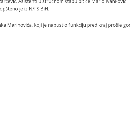
arčević. Asistenti u stručnom štabu bit će Mario Ivanković i
opšteno je iz N/FS BiH.
nka Marinovića, koji je napustio funkciju pred kraj prošle go