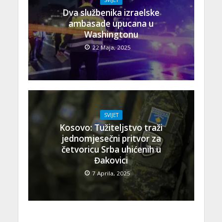
SVIJET
Dva službenika izraelske
ambasade upucana u
Washingtonu
22 Maja, 2025
SVIJET
Kosovo: Tužiteljstvo traži
jednomjesečni pritvor za
četvoricu Srba uhićenih u
Đakovici
7 Aprila, 2025