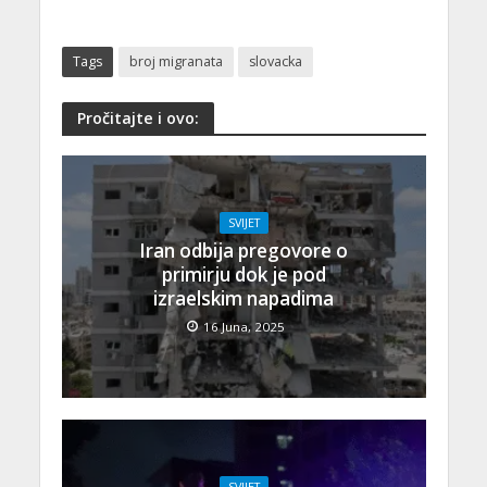
Tags
broj migranata
slovacka
Pročitajte i ovo:
SVIJET
Iran odbija pregovore o
primirju dok je pod
izraelskim napadima
16 Juna, 2025