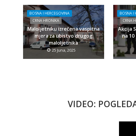
BOSNA I HERCEGOVINA
BOSNA I
CRNA HRONIKA
CRNA 
Maloljetniku izrečena vaspitna
Akcija 
mjera za ubistvo drugog
na 10 
maloljetnika
25 Juna, 2025
VIDEO: POGLED