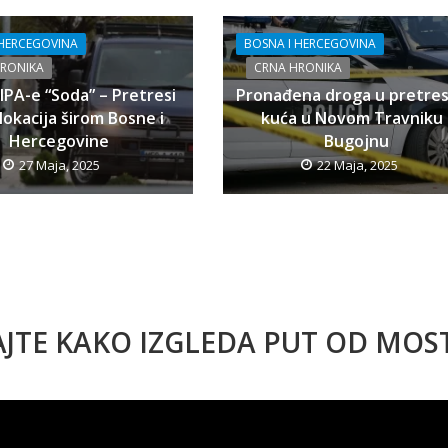
 HERCEGOVINA
BOSNA I HERCEGOVINA
HRONIKA
CRNA HRONIKA
SIPA-e “Soda” – Pretresi
Pronađena droga u pretre
lokacija širom Bosne i
kuća u Novom Travniku 
Hercegovine
Bugojnu
27 Maja, 2025
22 Maja, 2025
AJTE KAKO IZGLEDA PUT OD MO