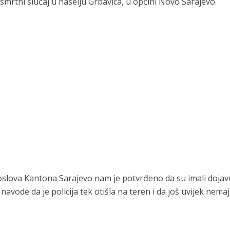
n smrtni slučaj u naselju Grbavica, u općini Novo Sarajevo.
oslova Kantona Sarajevo nam je potvrđeno da su imali dojav
 navode da je policija tek otišla na teren i da još uvijek nema