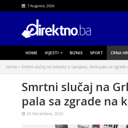
7 Augusta, 2026
HOME
VIJESTI
BIZNIS
SPORT
CRNA HR
Home
»
Smrtni slučaj na Grbavici u Sarajevu, žena pala sa zgrade 
Smrtni slučaj na Gr
pala sa zgrade na k
25 Decembra, 2022