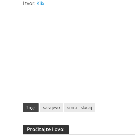
Izvor:
Klix
Tags
sarajevo
smrtni slucaj
Pročitajte i ovo: