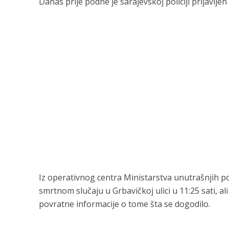
Danas prije podne je sarajevskoj policiji prijavlje
Iz operativnog centra Ministarstva unutrašnjih p
smrtnom slučaju u Grbavičkoj ulici u 11:25 sati, ali
povratne informacije o tome šta se dogodilo.