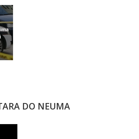
sima
i
STARA DO NEUMA