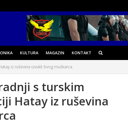
ONIKA
KULTURA
MAGAZIN
KONTAKT
 Hatay iz ruševina izvukli živog muškarca
radnji s turskim
ji Hatay iz ruševina
rca