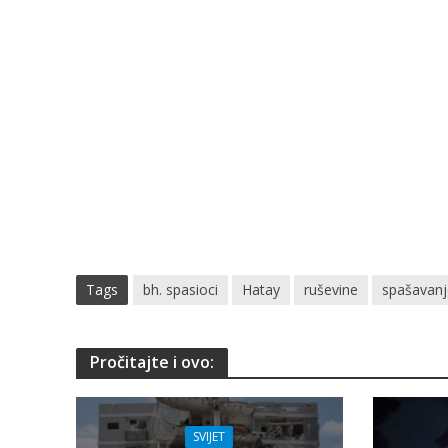
Tags
bh. spasioci
Hatay
ruševine
spašavanj
Pročitajte i ovo:
SVIJET