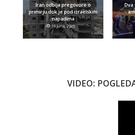
Iran odbija pregovore o
Dva 
primirju dok je pod izraelskim
am
napadima
16 Juna, 2025
VIDEO: POGLED