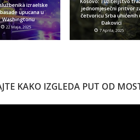
Kosovo: Tužiteljstvo tra
službenika izraelske
jednomjesečni pritvor z
basade upucana u
četvoricu Srba uhićenih 
Washingtonu
Đakovici
22 Maja, 2025
7 Aprila, 2025
AJTE KAKO IZGLEDA PUT OD MO