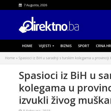
7 Augusta, 2026
HOME
VIJESTI
BIZNIS
SPORT
CRNA HR
Home
»
Spasioci iz BiH u saradnji s turskim kolegama u provinciji
Spasioci iz BiH u sa
kolegama u provinci
izvukli živog muška
9 Februara, 2023