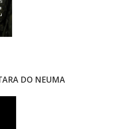
ži
a
u
STARA DO NEUMA