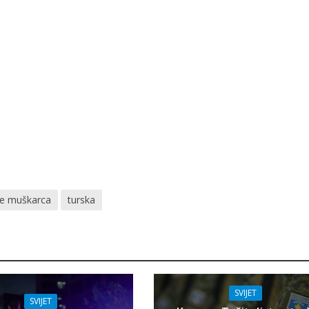
e muškarca
turska
SVIJET
SVIJET