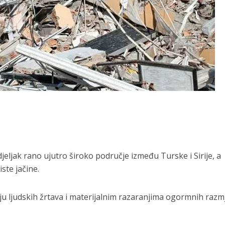
eljak rano ujutro široko područje između Turske i Sirije, a
ste jačine.
u ljudskih žrtava i materijalnim razaranjima ogormnih razm