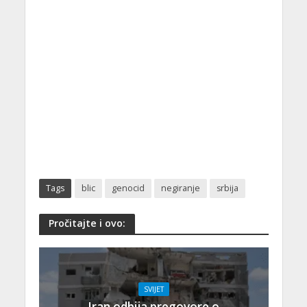
Tags
blic
genocid
negiranje
srbija
Pročitajte i ovo:
SVIJET
Iran odbija pregovore o