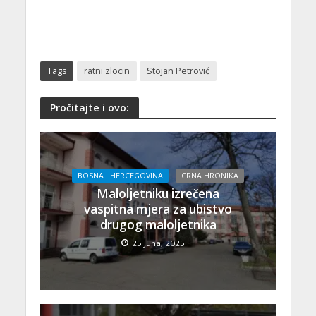
Tags
ratni zlocin
Stojan Petrović
Pročitajte i ovo:
BOSNA I HERCEGOVINA
CRNA HRONIKA
Maloljetniku izrečena
vaspitna mjera za ubistvo
drugog maloljetnika
25 Juna, 2025