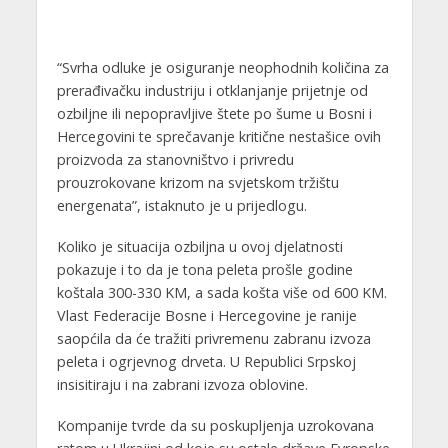
“Svrha odluke je osiguranje neophodnih količina za
prerađivačku industriju i otklanjanje prijetnje od
ozbiljne ili nepopravljive štete po šume u Bosni i
Hercegovini te sprečavanje kritične nestašice ovih
proizvoda za stanovništvo i privredu
prouzrokovane krizom na svjetskom tržištu
energenata”, istaknuto je u prijedlogu.
Koliko je situacija ozbiljna u ovoj djelatnosti
pokazuje i to da je tona peleta prošle godine
koštala 300-330 KM, a sada košta više od 600 KM.
Vlast Federacije Bosne i Hercegovine je ranije
saopćila da će tražiti privremenu zabranu izvoza
peleta i ogrjevnog drveta. U Republici Srpskoj
insisitiraju i na zabrani izvoza oblovine.
Kompanije tvrde da su poskupljenja uzrokovana