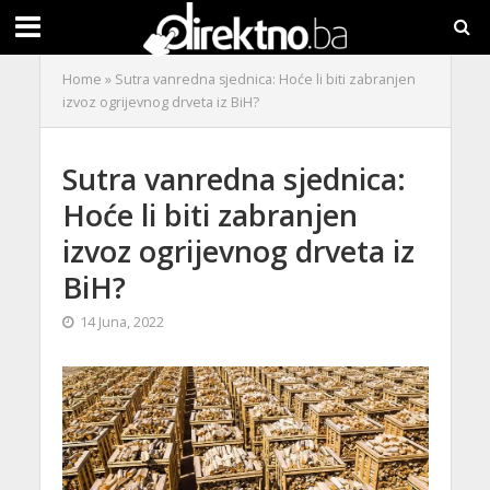
Home
»
Sutra vanredna sjednica: Hoće li biti zabranjen
izvoz ogrijevnog drveta iz BiH?
Sutra vanredna sjednica:
Hoće li biti zabranjen
izvoz ogrijevnog drveta iz
BiH?
14 Juna, 2022