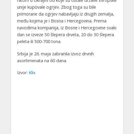
ratom u Ukrajini od koje su ostale države Evropske
unije kupovale ogrjev. Zbog toga su bile
primorane da ogrjev nabavljaju iz drugih zemalja,
među kojima je i Bosna i Hercegovina. Prema
navodima kompanija, iz Bosne i Hercegovine svaki
dan se izveze 50 šlepera drveta, 20 do 30 šlepera
peleta ili 500-700 tona.
Srbija je 26. maja zabranila izvoz drvnih
asortimenata na 60 dana.
Izvor:
Klix