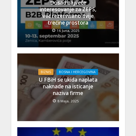
Dosad najveće
interesovanje za ZEPS,
već rezervisano dvije
trećine prostora
16 Juna, 2025
BIZNIS
BOSNA I HERCEGOVINA
U FBiH se ukida naplata
naknade na isticanje
naziva firme
8 Maja, 2025