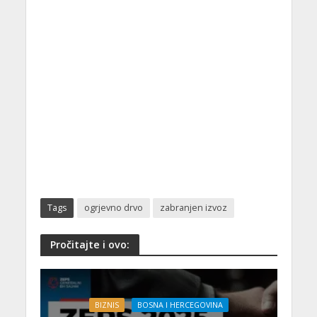
Tags
ogrjevno drvo
zabranjen izvoz
Pročitajte i ovo:
BIZNIS
BOSNA I HERCEGOVINA