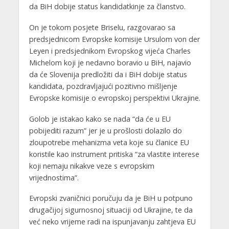
da BiH dobije status kandidatkinje za članstvo.
On je tokom posjete Briselu, razgovarao sa
predsjednicom Evropske komisije Ursulom von der
Leyen i predsjednikom Evropskog vijeća Charles
Michelom koji je nedavno boravio u BiH, najavio
da će Slovenija predložiti da i BiH dobije status
kandidata, pozdravljajući pozitivno mišljenje
Evropske komisije o evropskoj perspektivi Ukrajine.
Golob je istakao kako se nada “da će u EU
pobijediti razum” jer je u prošlosti dolazilo do
zloupotrebe mehanizma veta koje su članice EU
koristile kao instrument pritiska “za vlastite interese
koji nemaju nikakve veze s evropskim
vrijednostima”.
Evropski zvaničnici poručuju da je BiH u potpuno
drugačijoj sigurnosnoj situaciji od Ukrajine, te da
već neko vrijeme radi na ispunjavanju zahtjeva EU