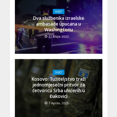
SVIJET
Dva službenika izraelske
ambasade upucana u
Washingtonu
22 Maja, 2025
SVIJET
Kosovo: Tužiteljstvo traži
jednomjesečni pritvor za
četvoricu Srba uhićenih u
Đakovici
7 Aprila, 2025