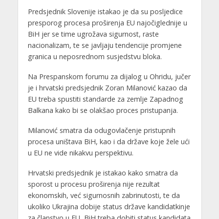
Predsjednik Slovenije istakao je da su posljedice
presporog procesa proširenja EU najočiglednije u
BiH jer se time ugrožava sigurnost, raste
nacionalizam, te se javljaju tendencije promjene
granica u neposrednom susjedstvu bloka.
Na Prespanskom forumu za dijalog u Ohridu, jučer
je i hrvatski predsjednik Zoran Milanović kazao da
EU treba spustiti standarde za zemlje Zapadnog
Balkana kako bi se olakšao proces pristupanja.
Milanović smatra da odugovlačenje pristupnih
procesa uništava BiH, kao i da države koje žele ući
u EU ne vide nikakvu perspektivu.
Hrvatski predsjednik je istakao kako smatra da
sporost u procesu proširenja nije rezultat
ekonomskih, već sigurnosnih zabrinutosti, te da
ukoliko Ukrajina dobije status države kandidatkinje
za članstvo u EU, BiH treba dobiti status kandidata