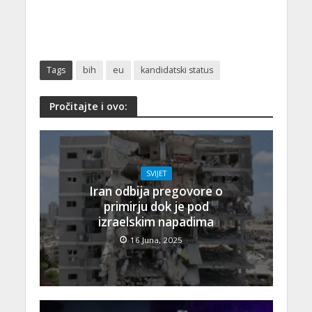
Tags
bih
eu
kandidatski status
Pročitajte i ovo:
SVIJET
Iran odbija pregovore o
primirju dok je pod
izraelskim napadima
16 Juna, 2025