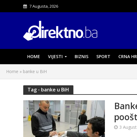
7 Augusta, 2026
HOME
VIJESTI
BIZNIS
SPORT
CRNA HR
Home
»
banke u BiH
Tag - banke u BiH
Banke
poošt
3 August