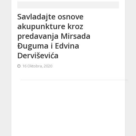
Savladajte osnove
akupunkture kroz
predavanja Mirsada
Đuguma i Edvina
Derviševića
16 Oktobra, 2020