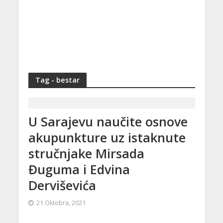
Tag - bestar
U Sarajevu naučite osnove
akupunkture uz istaknute
stručnjake Mirsada
Đuguma i Edvina
Derviševića
21 Oktobra, 2021