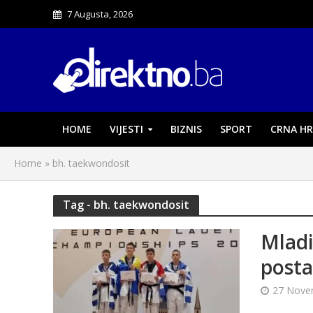
7 Augusta, 2026
HOME
VIJESTI
BIZNIS
SPORT
CRNA HR
Home
»
bh. taekwondosit
Tag - bh. taekwondosit
Mladi
posta
27 Nove