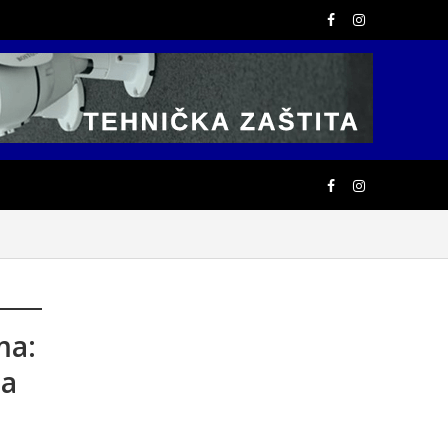
ma:
na