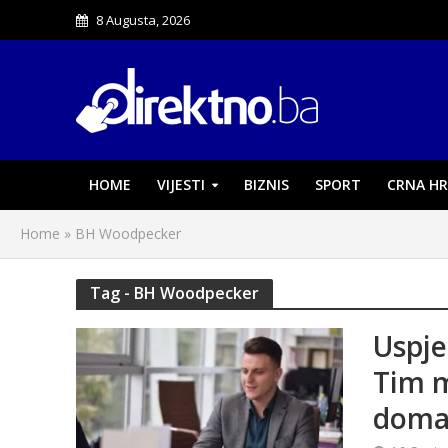
8 Augusta, 2026
HOME
VIJESTI
BIZNIS
SPORT
CRNA HR
Home
»
BH Woodpecker
Tag - BH Woodpecker
Uspje
Tim m
doma