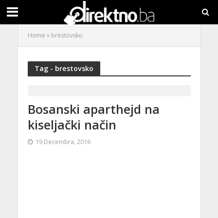
Home
»
brestovsko
Tag - brestovsko
Bosanski aparthejd na
kiseljački način
19 Decembra, 2016