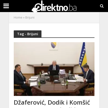
Home
»
Brijuni
Tag - Brijuni
Džaferović, Dodik i Komšić