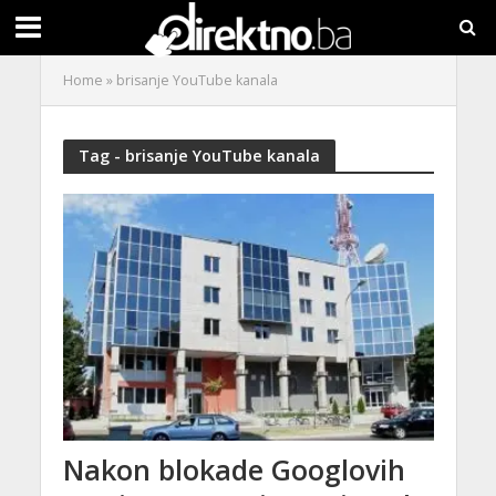
Home
»
brisanje YouTube kanala
Tag - brisanje YouTube kanala
Nakon blokade Googlovih