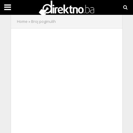
Home
»
Broj poginulih