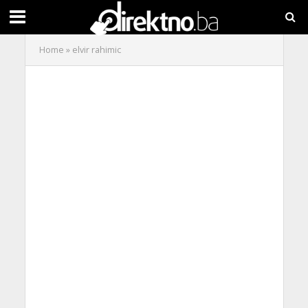
Home
»
elvir rahimic