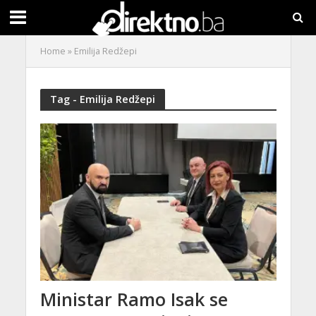
Home
»
Emilija Redžepi
Tag - Emilija Redžepi
Ministar Ramo Isak se