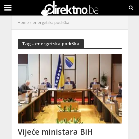
Home
»
energetska podrška
Tag - energetska podrška
Vijeće ministara BiH