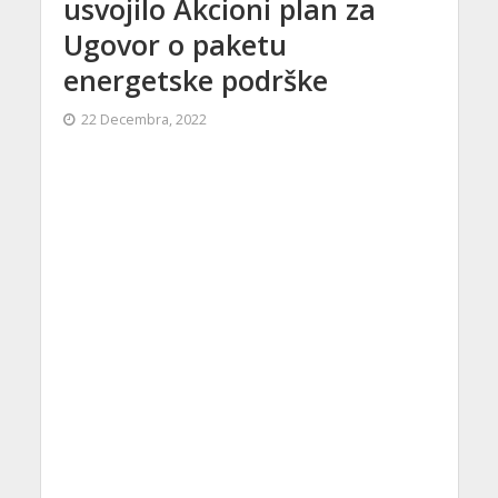
usvojilo Akcioni plan za
Ugovor o paketu
energetske podrške
22 Decembra, 2022