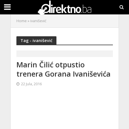
Home
»
ivanišević
Tag - ivanišević
Marin Čilić otpustio
trenera Gorana Ivaniševića
22 Jula, 2016