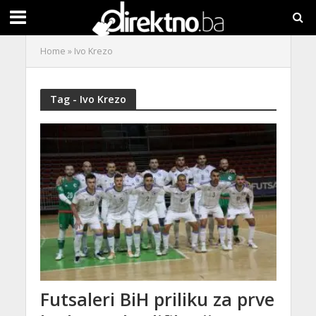
Home
»
Ivo Krezo
Tag - Ivo Krezo
Futsaleri BiH priliku za prve