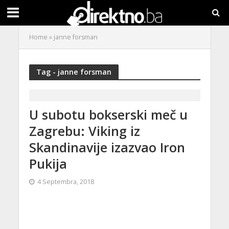
Home
»
janne forsman
Tag - janne forsman
U subotu bokserski meč u
Zagrebu: Viking iz
Skandinavije izazvao Iron
Pukija
4 Septembra, 2018