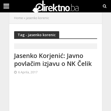
Home
»
jasenko korenic
Tag - jasenko korenic
Jasenko Korjenić: Javno
povlačim izjavu o NK Čelik
6 Aprila, 2017