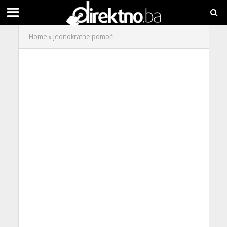
Home
»
jednokratne pomoći