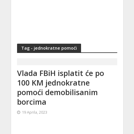
Tag - jednokratne pomoći
Vlada FBiH isplatit će po
100 KM jednokratne
pomoći demobilisanim
borcima
19 Aprila, 2023