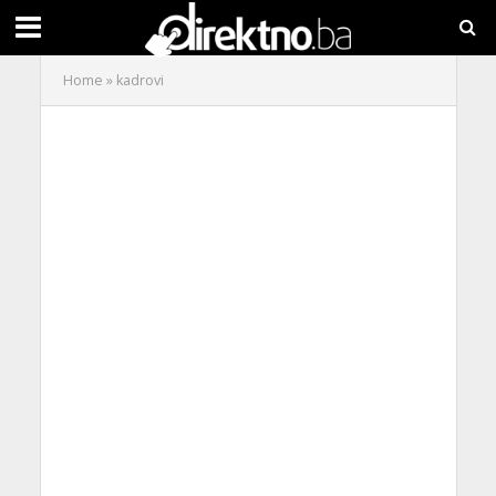
Home
»
kadrovi