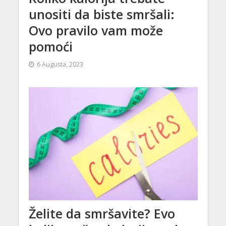
unositi da biste smršali:
Ovo pravilo vam može
pomoći
6 Augusta, 2023
Želite da smršavite? Evo