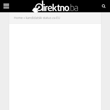
Home
»
kandidatski status za EU