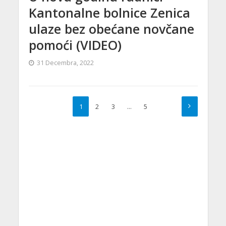
Kantonalne bolnice Zenica
ulaze bez obećane novčane
pomoći (VIDEO)
31 Decembra, 2022
1
2
3
…
5