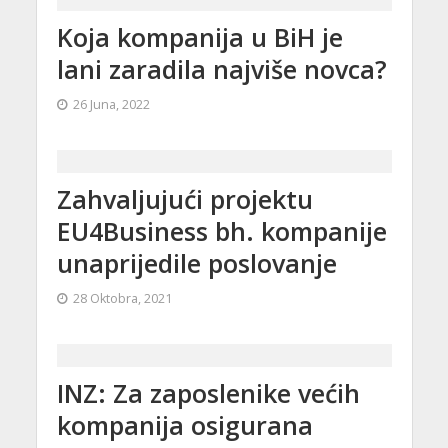
Koja kompanija u BiH je
lani zaradila najviše novca?
26 Juna, 2022
Zahvaljujući projektu
EU4Business bh. kompanije
unaprijedile poslovanje
28 Oktobra, 2021
INZ: Za zaposlenike većih
kompanija osigurana