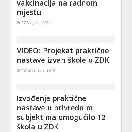
vakcinacija na radnom
mjestu
27 Augusta, 2021
VIDEO: Projekat praktične
nastave izvan škole u ZDK
18 Novembra, 2019
Izvođenje praktične
nastave u privrednim
subjektima omogućilo 12
škola u ZDK