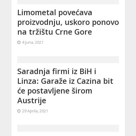
Limometal povećava
proizvodnju, uskoro ponovo
na tržištu Crne Gore
4 Juna, 2021
Saradnja firmi iz BiH i
Linza: Garaže iz Cazina bit
će postavljene širom
Austrije
29 Aprila, 2021