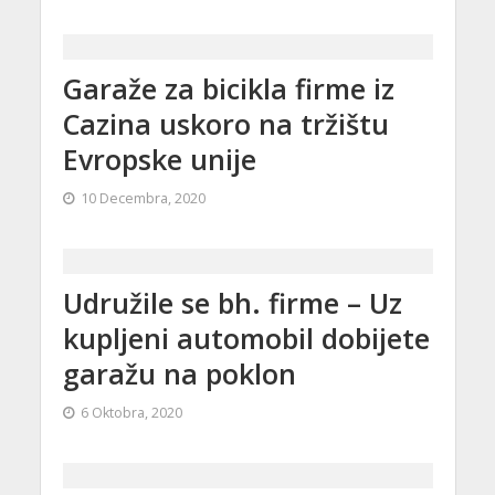
Garaže za bicikla firme iz
Cazina uskoro na tržištu
Evropske unije
10 Decembra, 2020
Udružile se bh. firme – Uz
kupljeni automobil dobijete
garažu na poklon
6 Oktobra, 2020