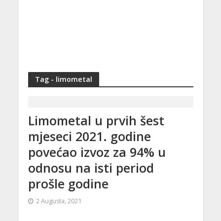
Tag - limometal
Limometal u prvih šest
mjeseci 2021. godine
povećao izvoz za 94% u
odnosu na isti period
prošle godine
2 Augusta, 2021