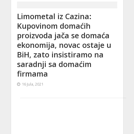
Limometal iz Cazina:
Kupovinom domaćih
proizvoda jača se domaća
ekonomija, novac ostaje u
BiH, zato insistiramo na
saradnji sa domaćim
firmama
16 Jula, 2021