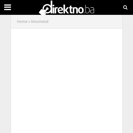
Home
»
limometal