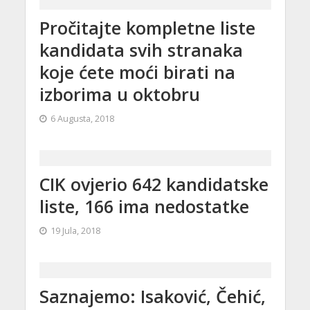
Pročitajte kompletne liste
kandidata svih stranaka
koje ćete moći birati na
izborima u oktobru
6 Augusta, 2018
CIK ovjerio 642 kandidatske
liste, 166 ima nedostatke
19 Jula, 2018
Saznajemo: Isaković, Čehić,