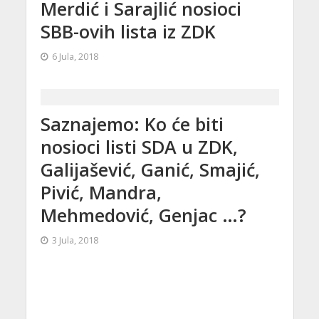
Merdić i Sarajlić nosioci
SBB-ovih lista iz ZDK
6 Jula, 2018
Saznajemo: Ko će biti
nosioci listi SDA u ZDK,
Galijašević, Ganić, Smajić,
Pivić, Mandra,
Mehmedović, Genjac …?
3 Jula, 2018