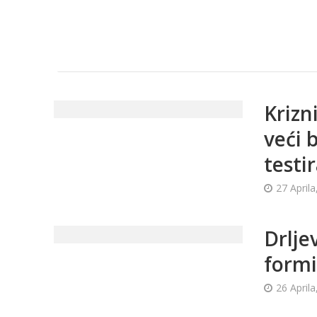
Krizn
veći 
testi
27 Aprila
Drlje
formi
26 Aprila