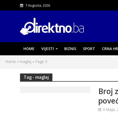
7 Augusta, 2026
HOME
VIJESTI
BIZNIS
SPORT
CRNA HR
Home
»
maglaj
»
Page 3
Tag - maglaj
Broj 
poveć
3 Maja, 