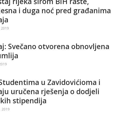
taj rijeka širom BiH raste,
jesna i duga noć pred građanima
aja
 2019
j: Svečano otvorena obnovljena
mlija
2019
Studentima u Zavidovićioma i
ju uručena rješenja o dodjeli
kih stipendija
, 2019