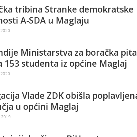
ička tribina Stranke demokratske
nosti A-SDA u Maglaju
 2020
ndije Ministarstva za boračka pit
a 153 studenta iz općine Maglaj
 2020
acija Vlade ZDK obišla poplavljen
čja u općini Maglaj
 2019