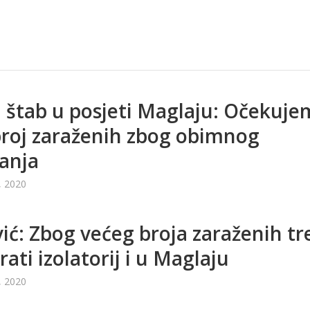
i štab u posjeti Maglaju: Očekuj
broj zaraženih zbog obimnog
ranja
, 2020
vić: Zbog većeg broja zaraženih tr
rati izolatorij i u Maglaju
, 2020