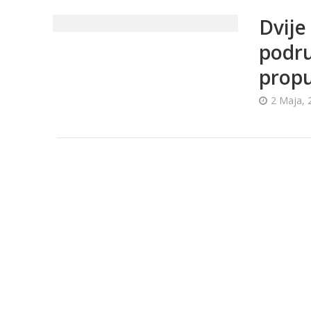
Dvije
podru
propu
2 Maja, 