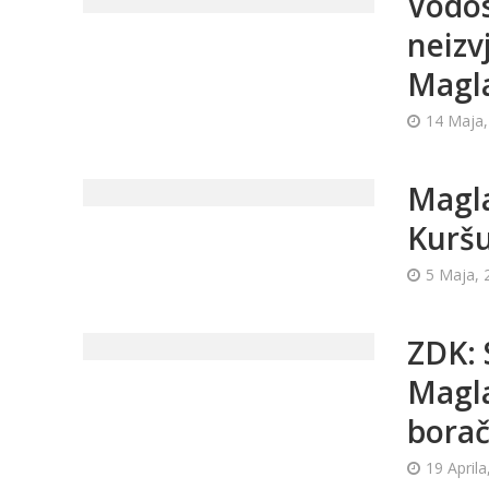
Vodos
neizv
Magl
14 Maja,
Magla
Kuršu
5 Maja, 
ZDK: 
Magla
borač
19 Aprila