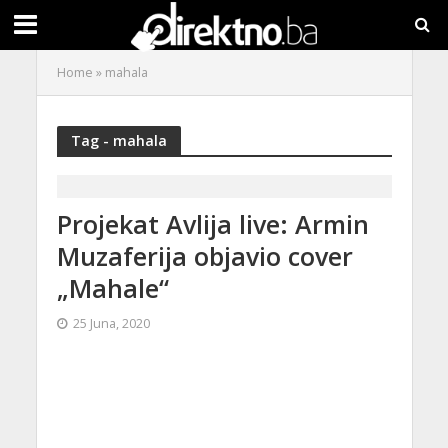
Home
»
mahala
Tag - mahala
Projekat Avlija live: Armin
Muzaferija objavio cover
„Mahale“
25 Juna, 2020