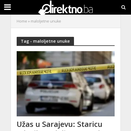
Home
»
maloljetne unuke
Tag - maloljetne unuke
Užas u Sarajevu: Staricu